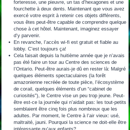
forteresse,‭ ‬une pieuvre,‭ ‬un tas d’hexagones et une
fourchette à deux dents.‭ ‬Maintenant que vous avez
exercé votre esprit à retenir ces objets différents,‭
‬vous êtes peut-être capable de comprendre quelque
chose à cet hôtel.‭ ‬Maintenant,‭ ‬imaginez essayer
d’y parvenir.
En revanche,‭ ‬l’accès wi-fi est gratuit et fiable au
lobby.‭ ‬C’est toujours ça‭!
Cela faisait depuis la huitième année que je n’avais
pas été faire un tour au Centre des sciences de
l’Ontario.‭ ‬Peut-être aurais-je dû en rester là:‭ ‬Malgré
quelques éléments spectaculaires‭ (‬la forêt
amazonienne recréée de toute pièce,‭ ‬l’écosystème
de corail,‭ ‬quelques éléments d’un‭ “‬cabinet de
curiosités‭”)‬,‭ ‬le Centre vise un peu trop jeune.‭ ‬Peut-
être est-ce la journée qui n’aidait pas: les tout-petits
semblaient être cinq fois plus nombreux que les
adultes.‭ ‬Par moment,‭ ‬le Centre à l’air vieux:‭ ‬usé,‭
‬maltraité,‭ ‬jauni.‭ ‬Pourquoi la science ne doit-elle être
intéressante qu’aux enfants‭?