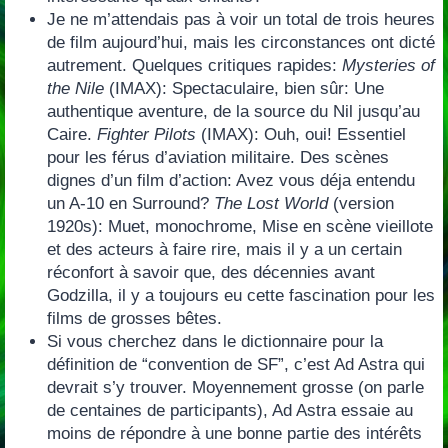
Je ne‭ m’‬attendais pas à voir un total de trois heures
de film aujourd’hui,‭ ‬mais les circonstances ont dicté
autrement.‭ ‬Quelques critiques rapides:‭
Mysteries of
the Nile
‭ (‬IMAX‭)‬:‭ ‬Spectaculaire,‭ ‬bien sûr:‭ ‬Une
authentique aventure, de la source du Nil jusqu’au
Caire.‭
‬Fighter Pilots
(‬IMAX‭)‬:‭ ‬Ouh,‭ ‬oui‭! ‬Essentiel‭
‬pour les férus d’aviation militaire.‭ ‬Des scènes
dignes d’un film d’action:‭ ‬Avez vous déja entendu
un A-10‭ ‬en Surround‭?
‬The Lost World
(‬version‭
‬1920s‭)‬:‭ ‬Muet,‭ ‬monochrome,‭ ‬Mise en scène vieillote
et des acteurs à faire rire,‭ ‬mais il y a un certain
réconfort à savoir que,‭ ‬des décennies avant
Godzilla,‭ ‬il y a toujours eu cette fascination pour les
films de grosses bêtes.
Si vous cherchez dans le dictionnaire pour la
définition de‭ “‬convention de SF‭”‬,‭ ‬c’est Ad Astra qui
devrait s’y trouver.‭ ‬Moyennement grosse‭ (‬on parle
de centaines de participants‭)‬,‭ ‬Ad Astra essaie au
moins de répondre à une bonne partie des intérêts