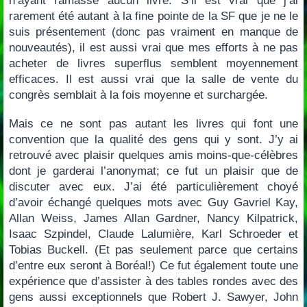
n’ayant ramassé aucun livre. S’il est vrai que j’ai
rarement été autant à la fine pointe de la SF que je ne le
suis présentement (donc pas vraiment en manque de
nouveautés), il est aussi vrai que mes efforts à ne pas
acheter de livres superflus semblent moyennement
efficaces. Il est aussi vrai que la salle de vente du
congrès semblait à la fois moyenne et surchargée.
Mais ce ne sont pas autant les livres qui font une
convention que la qualité des gens qui y sont. J’y ai
retrouvé avec plaisir quelques amis moins-que-célèbres
dont je garderai l’anonymat; ce fut un plaisir que de
discuter avec eux. J’ai été particulièrement choyé
d’avoir échangé quelques mots avec Guy Gavriel Kay,
Allan Weiss, James Allan Gardner, Nancy Kilpatrick,
Isaac Szpindel, Claude Lalumière, Karl Schroeder et
Tobias Buckell. (Et pas seulement parce que certains
d’entre eux seront à Boréal!) Ce fut également toute une
expérience que d’assister à des tables rondes avec des
gens aussi exceptionnels que Robert J. Sawyer, John