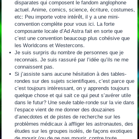
disparates qui composent le fandom anglophone
actuel.‭ ‬Anime,‭ ‬comics,‭ ‬science,‭ ‬écriture,‭ ‬costumes,‭
‬etc:‭ ‬Peu importe votre intérêt,‭ ‬il y a une mini-
convention complète pour vous ici.‭ ‬La forte
composante locale d’Ad Astra fait en sorte que
c’est une convention beaucoup plus cohésive que
les Worldcons et Westercons.
Je suis surpris du nombre de personnes que je
reconnais.‭ ‬Je suis rassuré par l’idée qu’ils ne me
connaissent pas.
Si j’assiste sans aucune hésitation à des tables-
rondes sur des sujets scientifiques,‭ ‬c’est parce que
c’est toujours intéressant,‭ ‬on y apprends toujours
quelque chose et qui sait ce qui peut s’avérer utile
dans le futur‭? ‬Une seule table-ronde sur la vie dans
l’espace vient de me donner des douzaines
d’anecdotes et de pistes de recherche sur les
problèmes médicaux à affliger les astronautes,‭ ‬des
études sur les groupes isolés,‭ ‬de façons exotiques
de mourir‭ (‬ou de ne pas mourir,‭ ‬contre toute