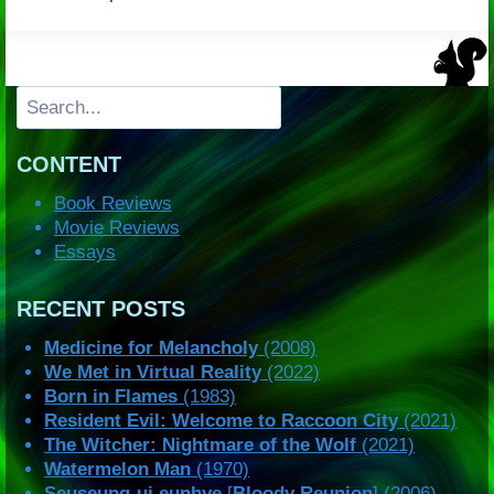
Search
CONTENT
Book Reviews
Movie Reviews
Essays
RECENT POSTS
Medicine for Melancholy
(2008)
We Met in Virtual Reality
(2022)
Born in Flames
(1983)
Resident Evil: Welcome to Raccoon City
(2021)
The Witcher: Nightmare of the Wolf
(2021)
Watermelon Man
(1970)
Seuseung-ui eunhye
[
Bloody Reunion
] (2006)