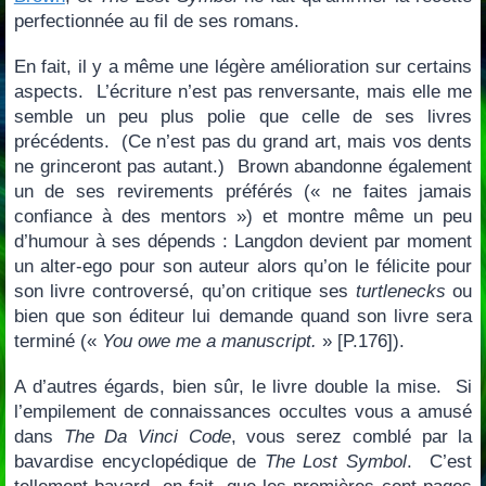
perfectionnée au fil de ses romans.
En fait, il y a même une légère amélioration sur certains
aspects. L’écriture n’est pas renversante, mais elle me
semble un peu plus polie que celle de ses livres
précédents. (Ce n’est pas du grand art, mais vos dents
ne grinceront pas autant.) Brown abandonne également
un de ses revirements préférés (« ne faites jamais
confiance à des mentors ») et montre même un peu
d’humour à ses dépends : Langdon devient par moment
un alter-ego pour son auteur alors qu’on le félicite pour
son livre controversé, qu’on critique ses
turtlenecks
ou
bien que son éditeur lui demande quand son livre sera
terminé («
You owe me a manuscript.
» [P.176]).
A d’autres égards, bien sûr, le livre double la mise. Si
l’empilement de connaissances occultes vous a amusé
dans
The Da Vinci Code
, vous serez comblé par la
bavardise encyclopédique de
The Lost Symbol
. C’est