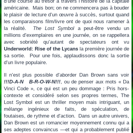
d’une course au trésor à travers l’histoire de la capitale
américaine. Mais bon; on ne commencera pas à bouder
le plaisir de lecture d’un œuvre à succès, surtout quand
les comparaisons film/livre ont de quoi nous ramener à
la réalité.
The Lost Symbol
a peut-être vendu un
millions d’exemplaires en une journée, on se rappellera
avec sobriété qu’autant de spectateurs ont vu
Underworld: Rise of the Lycans
la première journée de
sa sortie. Pour une fois, applaudissons donc la sortie
d’un livre populaire.
Il n’est plus possible d’aborder Dan Brown sans voir
!!!D-A-N B-R-O-W-N!!!
, ou de penser aux mots « Da
Vinci Code », ce qui est un peu dommage : Pris hors-
contexte et considéré selon ses propres termes, The
Lost Symbol est un thriller moyen mais intriguant, un
mélange ingénieux de faits, de spéculation, de
foutaises, de rythme et d’action. Dans un autre univers,
Dan Brown est un romancier moyennement connu qui a
ses adeptes convaincus —et qui a probablement publié