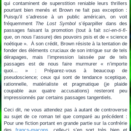
qui contaminent de superstition reniable leurs thrillers
pourtant bien menés et Brown ne fait pas exception :
Puisqu’il s’adresse à un public américain, on voit
fréquemment
The Lost Symbol
s’éparpiller dans des
passages faisant la promotion (tout à fait
sci-en-ti-fi-
que
, on nous l’assure) des pouvoirs psis et de « science
noétique ». À son crédit, Brown résiste à la tentation de
fonder des éléments cruciaux de son intrigue sur de tels
dérapages, mais l’impression laissée par de tels
passages est de nous faire murmurer « n’importe
quoi… » : Préparez-vous à beaucoup de
pseudoscience; ceux qui sont de tendance sceptique,
rationnelle, matérialiste et pragmatique (je plaide
coupable aux quatre accusations) resteront peu
impressionnés par certains passages tangentiels.
Ceci dit, ne vous attendez pas à autant de controverse
au sujet de ce roman tel que comparé au précédent :
Pour une fiction portant en grande partie sur la confrérie
des
francs-maçons
, celle-ci s’en sort très bien et