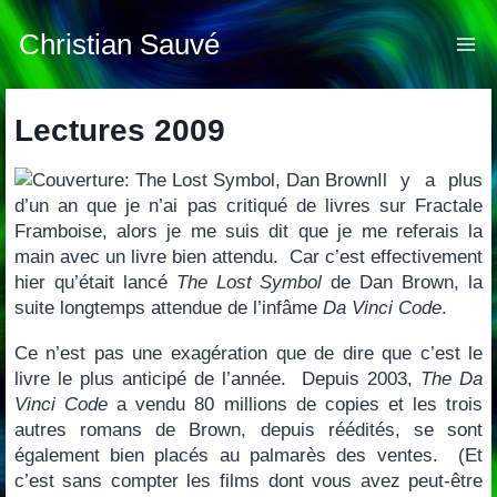
Skip
to
Christian Sauvé
content
Lectures 2009
Il y a plus
d’un an que je n’ai pas critiqué de livres sur Fractale
Framboise, alors je me suis dit que je me referais la
main avec un livre bien attendu. Car c’est effectivement
hier qu’était lancé
The Lost Symbol
de Dan Brown, la
suite longtemps attendue de l’infâme
Da Vinci Code
.
Ce n’est pas une exagération que de dire que c’est le
livre le plus anticipé de l’année. Depuis 2003,
The Da
Vinci Code
a vendu 80 millions de copies et les trois
autres romans de Brown, depuis réédités, se sont
également bien placés au palmarès des ventes. (Et
c’est sans compter les films dont vous avez peut-être