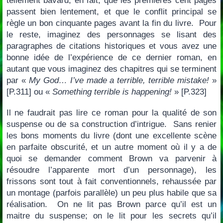
tellement bavard, en fait, que les premières cent pages
passent bien lentement, et que le conflit principal se
règle un bon cinquante pages avant la fin du livre. Pour
le reste, imaginez des personnages se lisant des
paragraphes de citations historiques et vous avez une
bonne idée de l’expérience de ce dernier roman, en
autant que vous imaginez des chapitres qui se terminent
par «
My God…
I’ve made a terrible, terrible mistake!
»
[P.311] ou «
Something terrible is happening!
» [P.323]
Il ne faudrait pas lire ce roman pour la qualité de son
suspense ou de sa construction d’intrigue. Sans renier
les bons moments du livre (dont une excellente scène
en parfaite obscurité, et un autre moment où il y a de
quoi se demander comment Brown va parvenir à
résoudre l’apparente mort d’un personnage), les
frissons sont tout à fait conventionnels, rehaussée par
un montage (parfois parallèle) un peu plus habile que sa
réalisation. On ne lit pas Brown parce qu’il est un
maitre du suspense; on le lit pour les secrets qu’il