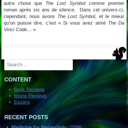
autre chose que
The Lost Symbol
comme premier
roman après six ans de silence. Dans cet univers-ci,
cependant, nous avons
The Lost Symbol
, et le mieux
qu’on puisse dire, c’est « Si vous avez aimé
The Da
Vinci Code
… »
Search
CONTENT
Book Reviews
Movie Reviews
Essays
RECENT POSTS
Medicine for Melancholy
(2008)