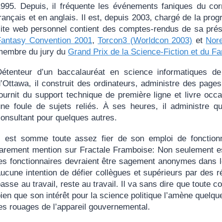
1995. Depuis, il fréquente les événements faniques du cor
rançais et en anglais. Il est, depuis 2003, chargé de la pr
site web personnel contient des comptes-rendus de sa pré
Fantasy Convention 2001
,
Torcon3 (Worldcon 2003)
et
Nor
membre du jury du
Grand Prix de la Science-Fiction et du F
Détenteur d’un baccalauréat en science informatiques de 
’Ottawa, il construit des ordinateurs, administre des pages 
fournit du support technique de première ligne et livre occ
une foule de sujets reliés. À ses heures, il administre 
consultant pour quelques autres.
Il est somme toute assez fier de son emploi de fonctionn
rarement mention sur Fractale Framboise: Non seulement est
les fonctionnaires devraient être sagement anonymes dans le
aucune intention de défier collègues et supérieurs par des 
asse au travail, reste au travail. Il va sans dire que toute co
ien que son intérêt pour la science politique l’amène quelqu
es rouages de l’appareil gouvernemental.