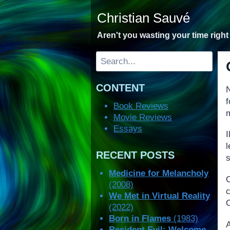
Skip
Christian Sauvé
to
content
Aren't you wasting your time righ
Search
CONTENT
f
Book Reviews
Movie Reviews
Essays
I
RECENT POSTS
s
Medicine for Melancholy
(2008)
We Met in Virtual Reality
O
(2022)
Born in Flames
(1983)
Resident Evil: Welcome