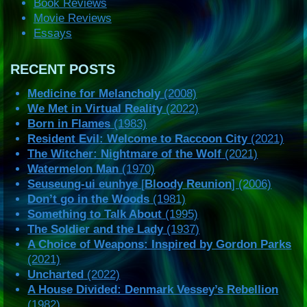
Book Reviews
Movie Reviews
Essays
RECENT POSTS
Medicine for Melancholy
(2008)
We Met in Virtual Reality
(2022)
Born in Flames
(1983)
Resident Evil: Welcome to Raccoon City
(2021)
The Witcher: Nightmare of the Wolf
(2021)
Watermelon Man
(1970)
Seuseung-ui eunhye
[
Bloody Reunion
] (2006)
Don’t go in the Woods
(1981)
Something to Talk About
(1995)
The Soldier and the Lady
(1937)
A Choice of Weapons: Inspired by Gordon Parks
(2021)
Uncharted
(2022)
A House Divided: Denmark Vessey’s Rebellion
(1982)